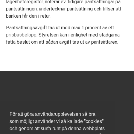
lägenhetsregister, noterar ev. tidigare pantsättningar på
pantsättningen, undertecknar pantsättning och tillser att
banken får den i retur.
Pantsättningsavgift tas ut med max 1 procent av ett
prisbasbelopp
. Styrelsen kan i enlighet med stadgarna
fatta beslut om att sådan avgift tas ut av pantsättaren.
BRf Nockeby Terrass
nockebyterrass@gmail.com
För att göra användarupplevelsen så bra
som möjligt använder vi så kallade ”cookies”
och genom att surfa runt på denna webbplats